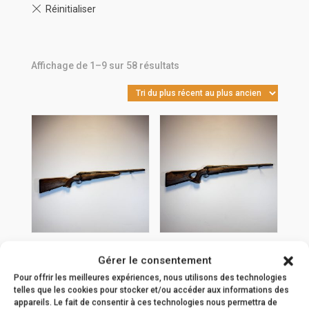
Trié
Affichage de 1–9 sur 58 résultats
du
plus
récent
au
plus
ancien
Carabine Mauser
Carabine Mauser
Gérer le consentement
M25 Pure 30-06
M25 Max 30-06
Pour offrir les meilleures expériences, nous utilisons des technologies
SPRG
SPRG
telles que les cookies pour stocker et/ou accéder aux informations des
appareils. Le fait de consentir à ces technologies nous permettra de