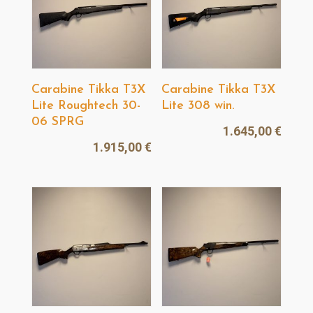
Carabine Tikka T3X
Carabine Tikka T3X
Lite Roughtech 30-
Lite 308 win.
06 SPRG
1.645,00
€
1.915,00
€