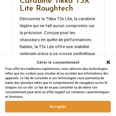
Carabine Tikka T3X
Lite Roughtech
Découvrez la Tikka T3x Lite, la carabine
légère qui ne fait aucun compromis sur
la précision. Conçue pour les
chasseurs en quête de performances
fiables, la T3x Lite offre une stabilité
optimale grâce à sa crosse synthétique
et un canon flottant pour des tirs d’une
Gérer le consentement
précision redoutable. Sa légèreté en fait
Pour offrir les meilleures expériences, nous utilisons des technologies
telles que les cookies pour stocker et/ou accéder aux informations des
l’alliée idéale pour les longues journées
appareils. Le fait de consentir à ces technologies nous permettra de
de chasse. Prête à affronter toutes les
traiter des données telles que le comportement de navigation ou les ID
uniques sur ce site. Le fait de ne pas consentir ou de retirer son
conditions, la Tikka T3x Lite est votre
consentement peut avoir un effet négatif sur certaines caractéristiques
partenaire de confiance pour des tirs
et fonctions.
toujours parfaits. Allégez votre
Accepter
équipement, pas votre précision.