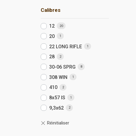
Calibres
12
20
20
1
22 LONG RIFLE
1
28
2
30-06 SPRG
8
308 WIN
1
410
2
8x57 IS
1
9,3x62
2