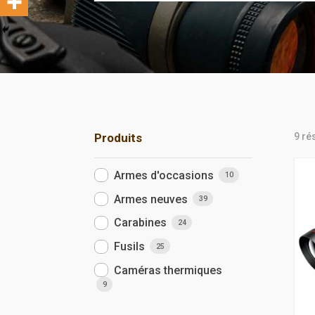
9 ré
Produits
Armes d'occasions
10
Armes neuves
39
Carabines
24
Fusils
25
Caméras thermiques
9