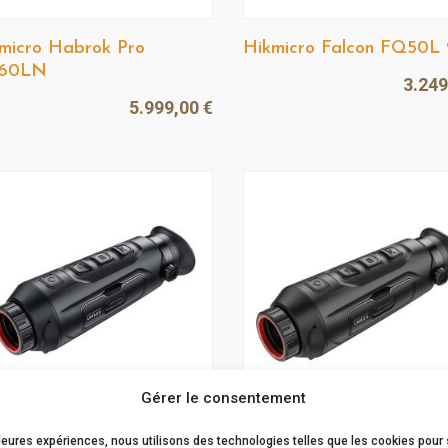
micro Habrok Pro
Hikmicro Falcon FQ50L 
60LN
3.24
5.999,00
€
Gérer le consentement
lleures expériences, nous utilisons des technologies telles que les cookies pour
micro Lynx LH19 2.0
Hikmicro Lynx LH25 2.0