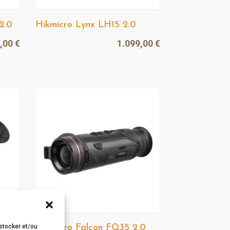
2.0
Hikmicro Lynx LH15 2.0
9,00
€
1.099,00
€
 stocker et/ou
Hikmicro Falcon FQ35 2.0