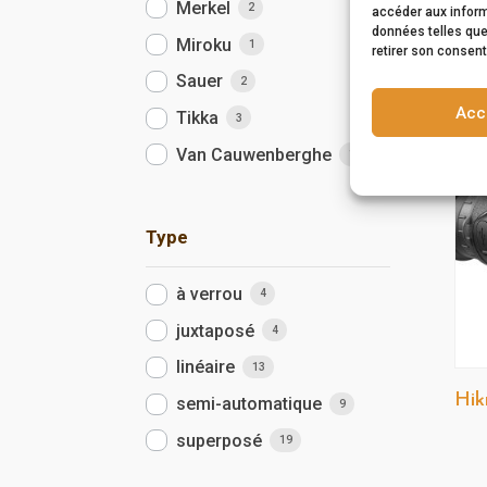
Merkel
2
accéder aux inform
données telles que
Miroku
1
retirer son consent
Sauer
2
Acc
Tikka
3
Van Cauwenberghe
1
Type
à verrou
4
juxtaposé
4
linéaire
13
Hik
semi-automatique
9
superposé
19