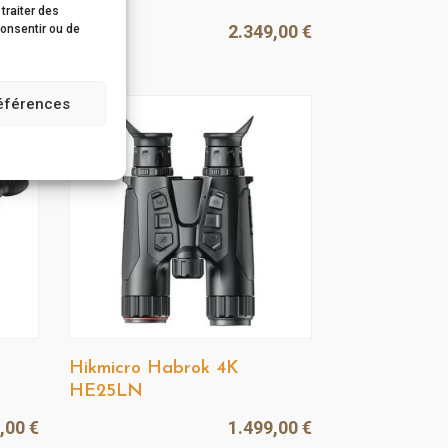
traiter des
9,00
€
2.349,00
€
consentir ou de
références
Hikmicro Habrok 4K
HE25LN
9,00
€
1.499,00
€