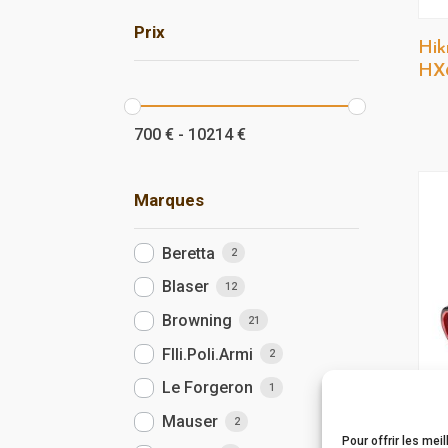
Prix
Hik
HX
700
€
-
10214
€
Marques
Beretta
2
Blaser
12
Browning
21
Flli.Poli.Armi
2
Le Forgeron
1
Mauser
2
Pour offrir les mei
Hik