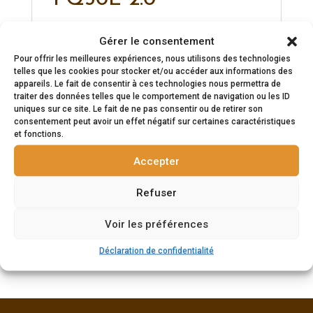
Le monoculaire thermique le plus
Gérer le consentement
avancé ave une conception de LRF dans
Pour offrir les meilleures expériences, nous utilisons des technologies
l'objectif et une forme cylindrique
telles que les cookies pour stocker et/ou accéder aux informations des
traditionnelle de première qualité.
appareils. Le fait de consentir à ces technologies nous permettra de
traiter des données telles que le comportement de navigation ou les ID
Équipé du détecteur 640, d'un objectif
uniques sur ce site. Le fait de ne pas consentir ou de retirer son
50 mm/F0,9, le FQ50L 2.0 offre un
consentement peut avoir un effet négatif sur certaines caractéristiques
et fonctions.
grossissement de base de 2,7x et le
télémètre laser de 1000m intégré dans
Accepter
l'objectif, permettant aux chasseurs de
Refuser
prendre la bonne décision à tout
moment.
Voir les préférences
Déclaration de confidentialité