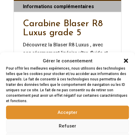
Informations complémentaires
Carabine Blaser R8
Luxus grade 5
Découvrez la Blaser R8 Luxus , avec
son réarmement linéaire ultra-fluide et
Gérer le consentement
son ergonomie parfaite, la Blaser R8
Pour offrir les meilleures expériences, nous utilisons des technologies
Luxus offre precision et fiabilité a
telles que les cookies pour stocker et/ou accéder aux informations des
chaque instant. Une carabine parfaite
appareils. Le fait de consentir à ces technologies nous permettra de
traiter des données telles que le comportement de navigation ou les ID
pour les chasseurs exigeants.
uniques sur ce site. Le fait de ne pas consentir ou de retirer son
Canon interchangeable, fileté et sans
consentement peut avoir un effet négatif sur certaines caractéristiques
organes de visée
et fonctions.
Rechargement linéaire
Accepter
Armeur séparé
Bloc détente amovible
Refuser
Calibre au choix selon le stock