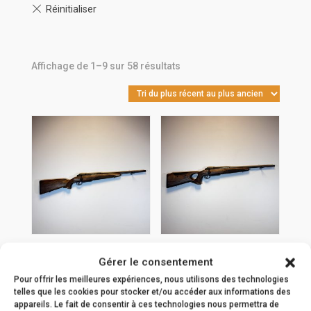
Trié
Affichage de 1–9 sur 58 résultats
du
plus
récent
au
plus
ancien
Carabine Mauser
Carabine Mauser
Gérer le consentement
M25 Pure 30-06
M25 Max 30-06
Pour offrir les meilleures expériences, nous utilisons des technologies
SPRG
SPRG
telles que les cookies pour stocker et/ou accéder aux informations des
appareils. Le fait de consentir à ces technologies nous permettra de