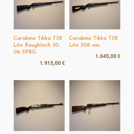
Carabine Tikka T3X
Carabine Tikka T3X
Lite Roughtech 30-
Lite 308 win.
06 SPRG
1.645,00
€
1.915,00
€