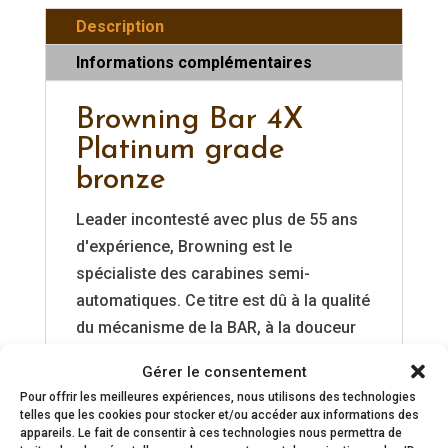
Description
Informations complémentaires
Browning Bar 4X
Platinum grade
bronze
Leader incontesté avec plus de 55 ans
d'expérience, Browning est le
spécialiste des carabines semi-
automatiques. Ce titre est dû à la qualité
du mécanisme de la BAR, à la douceur
de son emprunt de gaz qui réduit au
Gérer le consentement
maximum la sensation de recul, à sa
Pour offrir les meilleures expériences, nous utilisons des technologies
fiabilité mais aussi et surtout au fait
telles que les cookies pour stocker et/ou accéder aux informations des
appareils. Le fait de consentir à ces technologies nous permettra de
qu'elle a constamment évolué pour