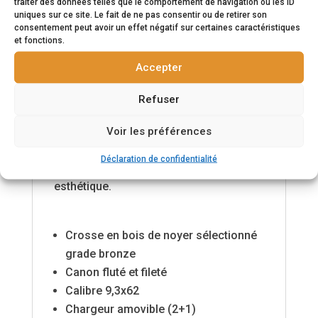
traiter des données telles que le comportement de navigation ou les ID
vous offrir des performances toujours
uniques sur ce site. Le fait de ne pas consentir ou de retirer son
consentement peut avoir un effet négatif sur certaines caractéristiques
meilleures.
et fonctions.
Accepter
Afin d'offrir une nouvelle expérience de
Refuser
tir, nous avons amélioré 5 points sur
notre BAR 4x : la précision, la
Voir les préférences
standardisation des canons, un armeur
Déclaration de confidentialité
manuel plus ergonomique, une nouvelle
esthétique.
Crosse en bois de noyer sélectionné
grade bronze
Canon fluté et fileté
Calibre 9,3x62
Chargeur amovible (2+1)