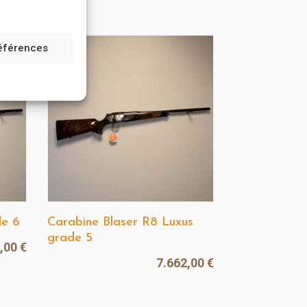
références
de 6
Carabine Blaser R8 Luxus
grade 5
9,00
€
7.662,00
€