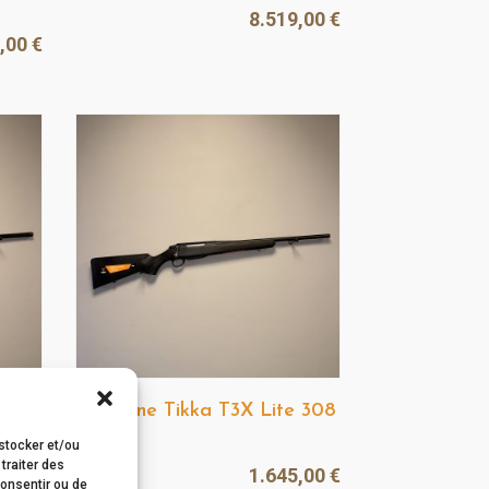
8.519,00
€
8,00
€
Carabine Tikka T3X Lite 308
win.
 stocker et/ou
traiter des
5,00
€
1.645,00
€
consentir ou de