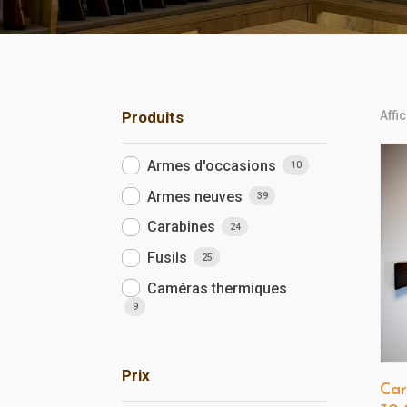
Affi
Produits
Armes d'occasions
10
Armes neuves
39
Carabines
24
Fusils
25
Caméras thermiques
9
Prix
Car