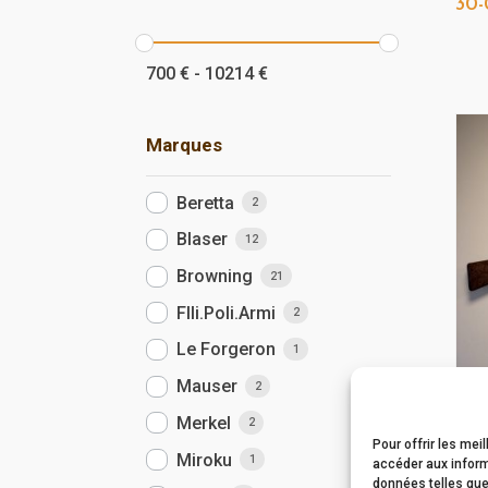
30
700
€
-
10214
€
Marques
Beretta
2
Blaser
12
Browning
21
Flli.Poli.Armi
2
Le Forgeron
1
Mauser
2
Fus
Merkel
2
Cal
Pour offrir les mei
Miroku
1
accéder aux inform
données telles que