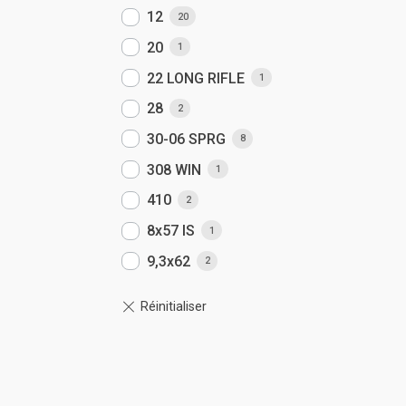
12
20
20
1
22 LONG RIFLE
1
28
2
30-06 SPRG
8
308 WIN
1
410
2
8x57 IS
1
9,3x62
2