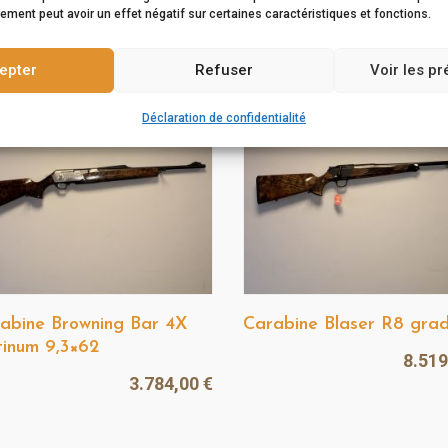
ement peut avoir un effet négatif sur certaines caractéristiques et fonctions.
epter
Refuser
Voir les p
Déclaration de confidentialité
abine Browning Bar 4X
Carabine Blaser R8 gra
tinum 9,3×62
8.51
3.784,00
€