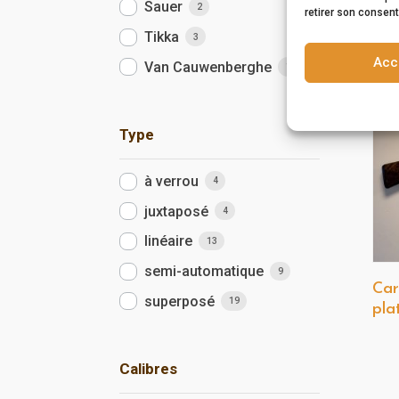
Sauer
2
retirer son consent
Tikka
3
Acc
Van Cauwenberghe
1
Type
à verrou
4
juxtaposé
4
linéaire
13
semi-automatique
9
Car
superposé
19
pla
Calibres