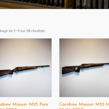
Trié
chage de 1–9 sur 58 résultats
du
plus
récent
au
plus
ancien
abine Mauser M25 Pure
Carabine Mauser M25 