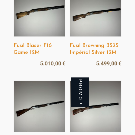
Fusil Blaser F16
Fusil Browning B525
Game 12M
Impérial Silver 12M
5.010,00
€
5.499,00
€
PROMO !