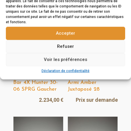
5.098,00
€
appareils. Le fait de consentir à ces technologies nous permettra de
traiter des données telles que le comportement de navigation ou les ID
uniques sur ce site. Le fait de ne pas consentir ou de retirer son
consentement peut avoir un effet négatif sur certaines caractéristiques
et fonctions.
Accepter
Refuser
Voir les préférences
Déclaration de confidentialité
Carabine Browning
Fusil Fratelli Poli
Bar 4X Hunter 30-
Armi Amber
06 SPRG Gaucher
Juxtaposé 28
2.234,00
€
Prix sur demande