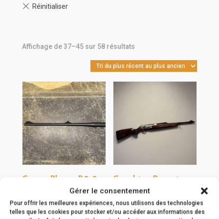
Trié
Affichage de 37–45 sur 58 résultats
du
plus
récent
au
plus
ancien
Canon Blaser R8 8 x
Carabine Browning
57 IS occasion
Bar 4X Autumn
Gérer le consentement
grade Silver
Pour offrir les meilleures expériences, nous utilisons des technologies
800,00
€
telles que les cookies pour stocker et/ou accéder aux informations des