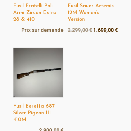
Fusil Fratelli Poli
Fusil Sauer Artemis
Armi Zircon Extra
12M Women’s
28 & 410
Version
Le
Le
Prix sur demande
2.299,00
€
1.699,00
€
prix
prix
initial
actue
était :
est :
2.299,00 €.
1.699
Fusil Beretta 687
Silver Pigeon III
410M
2.900,00
€