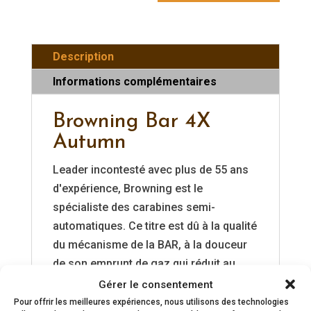
Description
Informations complémentaires
Browning Bar 4X
Autumn
Leader incontesté avec plus de 55 ans
d'expérience, Browning est le
spécialiste des carabines semi-
automatiques. Ce titre est dû à la qualité
du mécanisme de la BAR, à la douceur
de son emprunt de gaz qui réduit au
maximum la sensation de recul, à sa
Gérer le consentement
fiabilité mais aussi et surtout au fait
Pour offrir les meilleures expériences, nous utilisons des technologies