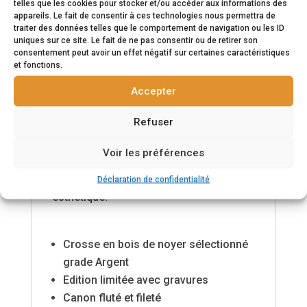
telles que les cookies pour stocker et/ou accéder aux informations des
qu'elle a constamment évolué pour
appareils. Le fait de consentir à ces technologies nous permettra de
vous offrir des performances toujours
traiter des données telles que le comportement de navigation ou les ID
uniques sur ce site. Le fait de ne pas consentir ou de retirer son
meilleures.
consentement peut avoir un effet négatif sur certaines caractéristiques
et fonctions.
Accepter
Afin d'offrir une nouvelle expérience de
Refuser
tir, nous avons amélioré 5 points sur
notre BAR 4x : la précision, la
Voir les préférences
standardisation des canons, un armeur
manuel plus ergonomique, une nouvelle
Déclaration de confidentialité
esthétique.
Crosse en bois de noyer sélectionné
grade Argent
Edition limitée avec gravures
Canon fluté et fileté