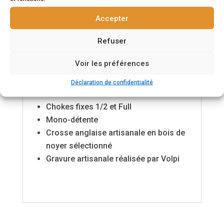
de génération en génération. Son
Accepter
design raffiné et ses finitions
méticuleuses témoignent d'un savoir-
Refuser
faire unique, faisant de chaque fusil une
pièce d'exception.
Voir les préférences
Calibre 28/70
Déclaration de confidentialité
Canons de 71 cm
Chokes fixes 1/2 et Full
Mono-détente
Crosse anglaise artisanale en bois de
noyer sélectionné
Gravure artisanale réalisée par Volpi