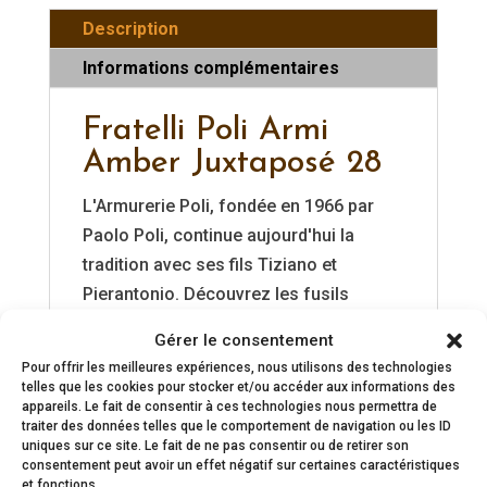
Description
Informations complémentaires
Fratelli Poli Armi
Amber Juxtaposé 28
L'Armurerie Poli, fondée en 1966 par
Paolo Poli, continue aujourd'hui la
tradition avec ses fils Tiziano et
Pierantonio. Découvrez les fusils
Fratelli Poli Armi, de véritables chefs-
Gérer le consentement
d'œuvre de l'artisanat italien. Chaque
Pour offrir les meilleures expériences, nous utilisons des technologies
modèle est minutieusement fabriqué à
telles que les cookies pour stocker et/ou accéder aux informations des
appareils. Le fait de consentir à ces technologies nous permettra de
la main, alliant précision exceptionnelle
traiter des données telles que le comportement de navigation ou les ID
et équilibre parfait grâce à des
uniques sur ce site. Le fait de ne pas consentir ou de retirer son
consentement peut avoir un effet négatif sur certaines caractéristiques
techniques traditionnelles transmises
et fonctions.