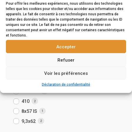
superposé
Pour offrir les meilleures expériences, nous utilisons des technologies
19
telles que les cookies pour stocker et/ou accéder aux informations des
appareils. Le fait de consentir à ces technologies nous permettra de
traiter des données telles que le comportement de navigation ou les ID
uniques sur ce site. Le fait de ne pas consentir ou de retirer son
Calibres
consentement peut avoir un effet négatif sur certaines caractéristiques
et fonctions.
12
20
Accepter
20
1
Refuser
22 LONG RIFLE
1
28
2
Voir les préférences
30-06 SPRG
8
Déclaration de confidentialité
308 WIN
1
410
2
8x57 IS
1
9,3x62
2