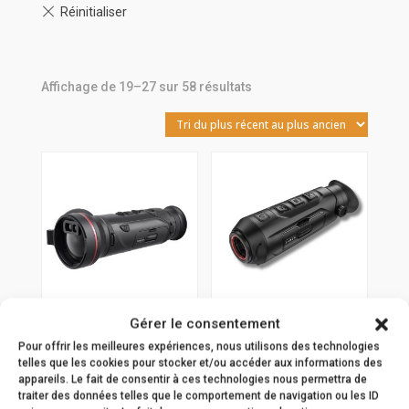
Trié
Affichage de 19–27 sur 58 résultats
du
plus
récent
au
plus
ancien
Gérer le consentement
Hikmicro Falcon
Hikmicro Lynx LH15
Pour offrir les meilleures expériences, nous utilisons des technologies
FQ50L 2.0
2.0
telles que les cookies pour stocker et/ou accéder aux informations des
appareils. Le fait de consentir à ces technologies nous permettra de
3.249,00
€
1.099,00
€
traiter des données telles que le comportement de navigation ou les ID