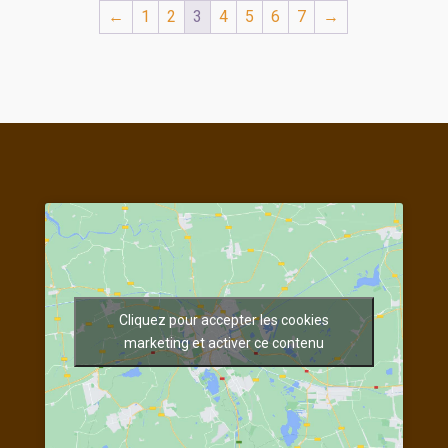
←
1
2
3
4
5
6
7
→
Cliquez pour accepter les cookies
marketing et activer ce contenu