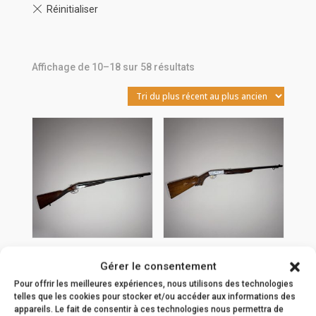
Trié
Affichage de 10–18 sur 58 résultats
du
plus
récent
au
plus
ancien
Fusil Juxtaposé
Carabine Browning
Gérer le consentement
artisanal Le
FN Herstal SA-22
Pour offrir les meilleures expériences, nous utilisons des technologies
Forgeron Cal.12
Grade 3 semi-auto
telles que les cookies pour stocker et/ou accéder aux informations des
Cal.22LR
appareils. Le fait de consentir à ces technologies nous permettra de