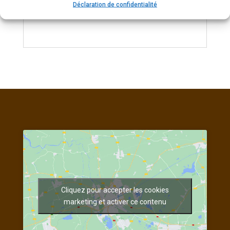
Fusil en très bon état général
Déclaration de confidentialité
Référence : 948
Cliquez pour accepter les cookies
marketing et activer ce contenu