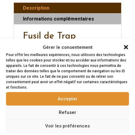
Description
Informations complémentaires
Fusil de Trap
Browning B25
Gérer le consentement
Pour offrir les meilleures expériences, nous utilisons des technologies
Symbole de tradition et de savoir-faire
telles que les cookies pour stocker et/ou accéder aux informations des
belge, le B25 incarne l'élégance, la
appareils. Le fait de consentir à ces technologies nous permettra de
traiter des données telles que le comportement de navigation ou les ID
précision et la fiabilité. Un fusil de
uniques sur ce site. Le fait de ne pas consentir ou de retirer son
légende, conçu our les passionnés
consentement peut avoir un effet négatif sur certaines caractéristiques
et fonctions.
exigeants.
Calibre 12/70
Accepter
Mono détente
Refuser
Longueur de crosse de 36 cm
Longueur de canons de 70 cm
Voir les préférences
Chokage : 1/2 / 1/2