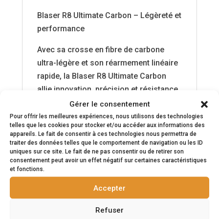
Blaser R8 Ultimate Carbon – Légèreté et
performance
Avec sa crosse en fibre de carbone
ultra-légère et son réarmement linéaire
rapide, la Blaser R8 Ultimate Carbon
allie innovation, précision et résistance.
Conçue pour les chasseurs exigeants,
Gérer le consentement
elle offre un confort inégalé et une
Pour offrir les meilleures expériences, nous utilisons des technologies
telles que les cookies pour stocker et/ou accéder aux informations des
maniabilité parfaite.
appareils. Le fait de consentir à ces technologies nous permettra de
traiter des données telles que le comportement de navigation ou les ID
Blaser R8 – L’excellence sans
uniques sur ce site. Le fait de ne pas consentir ou de retirer son
consentement peut avoir un effet négatif sur certaines caractéristiques
compromis.
et fonctions.
Canon fluté, interchangeable, fileté et
Accepter
sans organes de visée
Rechargement linéaire
Refuser
Armeur séparé