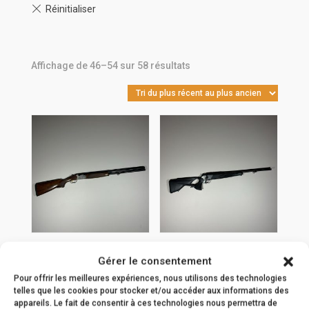
Trié
Affichage de 46–54 sur 58 résultats
du
plus
récent
au
plus
ancien
Fusil Beretta 687
Carabine Blaser R8
Gérer le consentement
Silver Pigeon III 12M
Ultimate Silverstone
Pour offrir les meilleures expériences, nous utilisons des technologies
telles que les cookies pour stocker et/ou accéder aux informations des
2.900,00
€
8.759,00
€
appareils. Le fait de consentir à ces technologies nous permettra de