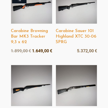
Carabine Browning
Carabine Sauer 101
Bar MK3 Tracker
Highland XTC 30-06
9,3 x 62
SPRG
Le
Le
1.899,00
€
1.649,00
€
5.372,00
€
prix
prix
initial
actuel
était :
est :
1.899,00 €.
1.649,00 €.