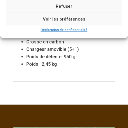
chaque tir. La Sauer 101 Highland XTC :
Refuser
votre partenaire idéal pour la chasse en
Voir les préférences
haute altitude.
Calibre 30-06 SPRG
Déclaration de confidentialité
Canon de 51 cm, fluté et fileté
Crosse en carbon
Chargeur amovible (5+1)
Poids de détente :950 gr
Poids : 2,45 kg