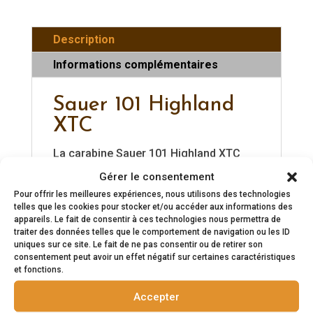
Description
Informations complémentaires
Sauer 101 Highland
XTC
La carabine Sauer 101 Highland XTC
incarne l'alliance parfaite entre légèreté
Gérer le consentement
et robustesse. Avec sa crosse en
Pour offrir les meilleures expériences, nous utilisons des technologies
telles que les cookies pour stocker et/ou accéder aux informations des
carbone et son design optimisé pour la
appareils. Le fait de consentir à ces technologies nous permettra de
montagne, elle est conçue pour les
traiter des données telles que le comportement de navigation ou les ID
uniques sur ce site. Le fait de ne pas consentir ou de retirer son
terrains les plus exigeants. Offrant une
consentement peut avoir un effet négatif sur certaines caractéristiques
précision incomparable grâce à son
et fonctions.
canon forgé à froid, elle garantit des
Accepter
performances exceptionnelles à