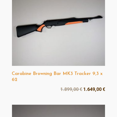
Carabine Browning Bar MK3 Tracker 9,3 x
62
Le
Le
1.899,00
€
1.649,00
€
prix
prix
initial
actue
était :
est :