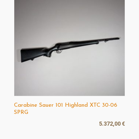
1.899,00 €.
1.649
Carabine Sauer 101 Highland XTC 30-06
SPRG
5.372,00
€