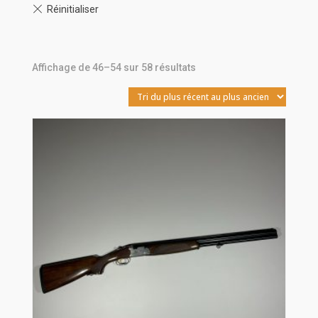
Trié
Affichage de 46–54 sur 58 résultats
du
plus
récent
au
plus
ancien