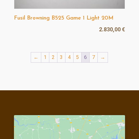
Fusil Browning B525 Game 1 Light 20M
2.830,00
€
←
1
2
3
4
5
6
7
→